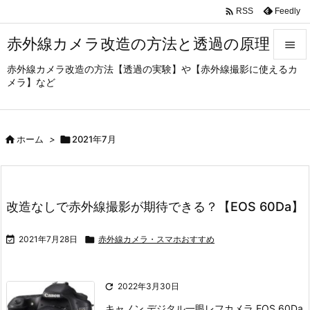

Feedly
RSS
赤外線カメラ改造の方法と透過の原理

赤外線カメラ改造の方法【透過の実験】や【赤外線撮影に使えるカ

メラ】など
メニュ

サイド

ホーム
>

2021年7月

前へ

次へ
改造なしで赤外線撮影が期待できる？【EOS 60Da】

検索

2021年7月28日

赤外線カメラ・スマホおすすめ

2022年3月30日
キャノン デジタル一眼レフカメラ EOS 60Da