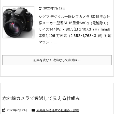

2023年7月22日
シグマ デジタル一眼レフカメラ SD15
主な仕
様
メーカー型番SD15重量680g（電池除く）
サイズ144(W) x 80.5(L) x 107.3（H）mm画
素数1,406 万画素（2,652×1,768×3 層）対応
マウント ...
記事を読む
改造なしで赤外線 ...
赤外線カメラで透過して見える仕組み

2021年7月24日

赤外線が透過する仕組み・原理