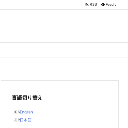

Feedly
RSS
言語切り替え
English
日本語