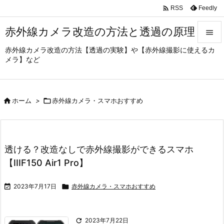

Feedly
RSS
赤外線カメラ改造の方法と透過の原理

赤外線カメラ改造の方法【透過の実験】や【赤外線撮影に使えるカ

メラ】など
メニュ

サイド

ホーム
>

赤外線カメラ・スマホおすすめ

前へ

次へ
透ける？改造なしで赤外線撮影ができるスマホ

【IIIF150 Air1 Pro】
検索

2023年7月17日

赤外線カメラ・スマホおすすめ

2023年7月22日