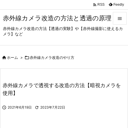

Feedly
RSS
赤外線カメラ改造の方法と透過の原理

赤外線カメラ改造の方法【透過の実験】や【赤外線撮影に使えるカ

メラ】など
メニュ

サイド

ホーム
>

赤外線カメラ改造のやり方

前へ

次へ
赤外線カメラで透視する改造の方法【暗視カメラを

使用】
検索

2021年6月19日

2023年7月22日